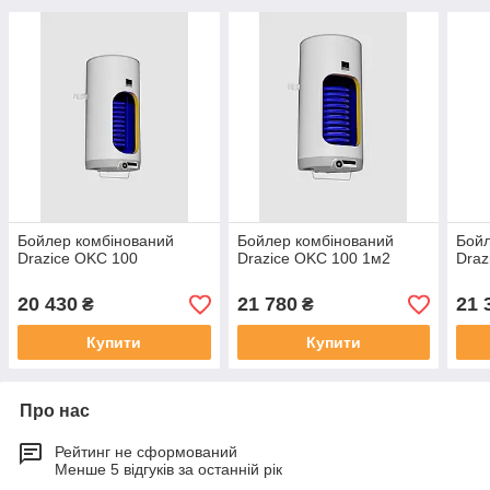
Бойлер комбінований
Бойлер комбінований
Бойл
Drazice OKC 100
Drazice OKC 100 1м2
Draz
20 430
21 780
21 
₴
₴
Купити
Купити
Про нас
Рейтинг не сформований
Менше 5 відгуків за останній рік