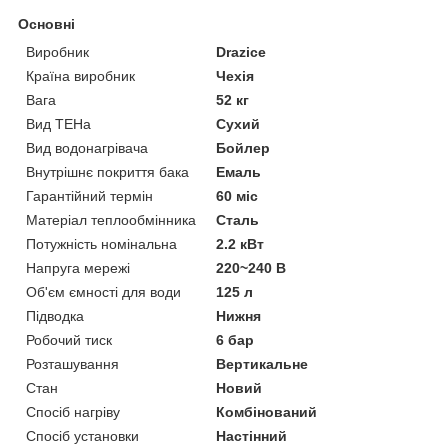
Основні
Виробник
Drazice
Країна виробник
Чехія
Вага
52 кг
Вид ТЕНа
Сухий
Вид водонагрівача
Бойлер
Внутрішнє покриття бака
Емаль
Гарантійний термін
60 міс
Матеріал теплообмінника
Сталь
Потужність номінальна
2.2 кВт
Напруга мережі
220~240 В
Об'єм ємності для води
125 л
Підводка
Нижня
Робочий тиск
6 бар
Розташування
Вертикальне
Стан
Новий
Спосіб нагріву
Комбінований
Спосіб установки
Настінний