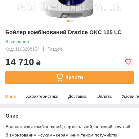
Бойлер комбінований Drazice OKC 125 LC
В наявності
Код: 1103208154
Роздріб
14 710
₴
Купити
Опис
Характеристики
Доставка
Оплата
Умови п
Опис
Водонагрівач комбінований, вертикальний, навісний, круглий
З вмонтованим «сухим» керамічним теном потужністю