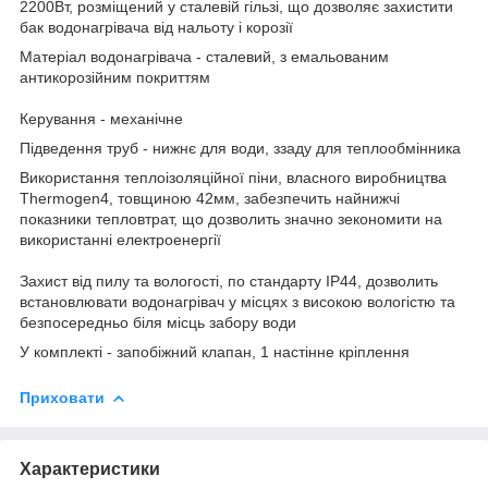
2200Вт, розміщений у сталевій гільзі, що дозволяє захистити
бак водонагрівача від нальоту і корозії
Матеріал водонагрівача - сталевий, з емальованим
антикорозійним покриттям
Керування - механічне
Підведення труб - нижнє для води, ззаду для теплообмінника
Використання теплоізоляційної піни, власного виробництва
Thermogen4, товщиною 42мм, забезпечить найнижчі
показники тепловтрат, що дозволить значно зекономити на
використанні електроенергії
Захист від пилу та вологості, по стандарту ІР44, дозволить
встановлювати водонагрівач у місцях з високою вологістю та
безпосередньо біля місць забору води
У комплекті - запобіжний клапан, 1 настінне кріплення
Приховати
Характеристики