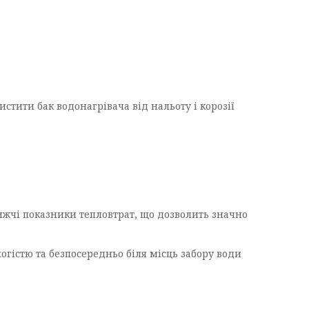
стити бак водонагрівача від нальоту і корозії
жчі показники тепловтрат, що дозволить значно
логістю та безпосередньо біля місць забору води