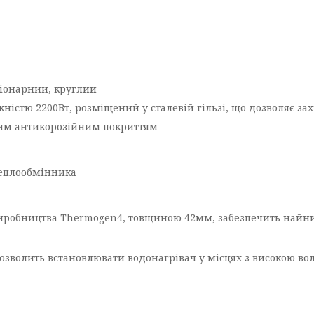
ціонарний, круглий
стю 2200Вт, розміщений у сталевій гільзі, що дозволяє захи
аним антикорозійним покриттям
теплообмінника
виробництва Thermogen4, товщиною 42мм, забезпечить найни
, дозволить встановлювати водонагрівач у місцях з високою во