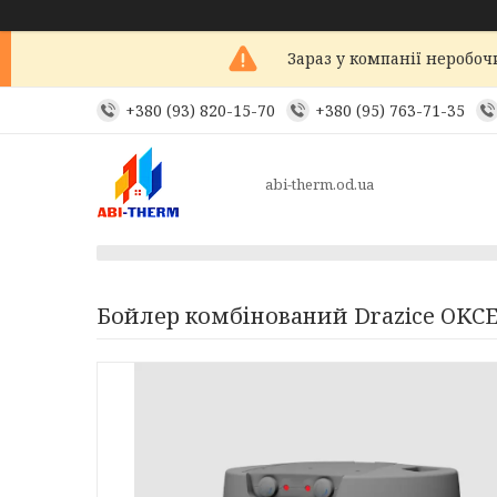
Зараз у компанії неробоч
+380 (93) 820-15-70
+380 (95) 763-71-35
abi-therm.od.ua
Бойлер комбінований Drazice OKCE 