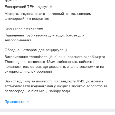
Електричний ТЕН - відсутній
Матеріал водонагрівача - сталевий, з емальованим
антикорозійним покриттям
Керування - механічне
Підведення труб - верхнє для води, бокове для
теплообмінника
Обладнані отвором для рециркуляції
Використання теплоізоляційної піни, власного виробництва
Thermogen4, товщиною 42мм, забезпечить найнижчі
показники тепловтрат, що дозволить значно зекономити на
використанні електроенергії
Захист від пилу та вологості, по стандарту ІР42, дозволить
встановлювати водонагрівач у місцях з високою вологістю та
безпосередньо біля місць забору води
Приховати