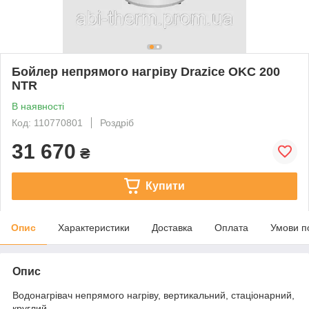
Бойлер непрямого нагріву Drazice OKC 200
NTR
В наявності
Код: 110770801
Роздріб
31 670
₴
Купити
Опис
Характеристики
Доставка
Оплата
Умови п
Опис
Водонагрівач непрямого нагріву, вертикальний, стаціонарний,
круглий