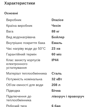
Характеристики
Основні
Виробник
Drazice
Країна виробник
Чехія
Вага
88 кг
Вид водонагрівача
Бойлер
Внутрішнє покриття бака
Емаль
Час нагріву води до 50°С
23 хв
Гарантійний термін
60 міс
Клас захисту корпусів
IP44
електронного
устаткування
Матеріал теплообмінника
Сталь
Потужність номінальна
32 кВт
Об'єм ємності для води
208 л
Підводка
Бічна
Підключення до
ліворуч і праворуч
теплообмінника
Робочий тиск
6 бар