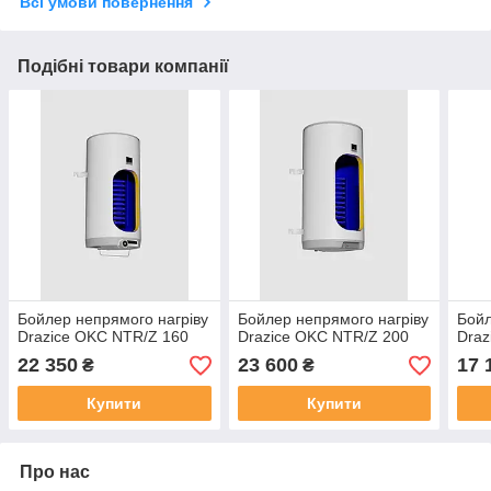
Всі умови повернення
Подібні товари компанії
Бойлер непрямого нагріву
Бойлер непрямого нагріву
Бойл
Drazice OKC NTR/Z 160
Drazice OKC NTR/Z 200
Draz
22 350
23 600
17 
₴
₴
Купити
Купити
Про нас