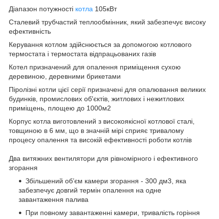
Діапазон потужності
котла
105кВт
Сталевий трубчастий теплообмінник, який забезпечує високу
ефективність
Керування котлом здійснюється за допомогою котлового
термостата і термостата відпрацьованих газів
Котел призначений для опалення приміщення сухою
деревиною, деревними брикетами
Піролізні котли цієї серії призначені для опалювання великих
будинків, промислових об'єктів, житлових і нежитлових
приміщень, площею до 1000м2
Корпус котла виготовлений з високоякісної котлової сталі,
товщиною в 6 мм, що в значній мірі сприяє тривалому
процесу опалення та високій ефективності роботи котлів
Два витяжних вентилятори для рівномірного і ефективного
згорання
Збільшений об’єм камери згорання - 300 дм3, яка
забезпечує довгий термін опалення на одне
завантаження палива
При повному завантаженні камери, тривалість горіння