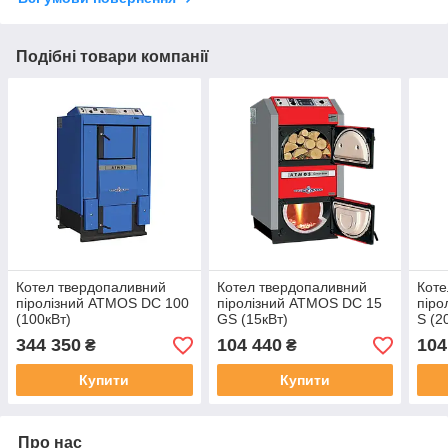
Подібні товари компанії
Котел твердопаливний
Котел твердопаливний
Коте
піролізний ATMOS DC 100
піролізний ATMOS DC 15
піро
(100кВт)
GS (15кВт)
S (2
344 350
104 440
104
₴
₴
Купити
Купити
Про нас