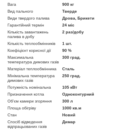
Вага
900 кг
Вид пального
Тверде
Види твердого палива
Дрова, Брикети
Гарантійний термін
24 міс
Кількість завантажень
2 раз/добу
палива в добу
Кількість теплообмінників
1 шт.
Коефіцієнт корисної дії
90 %
Максимальна
300 град.
температура димових газів
Матеріал теплообмінника
Сталь
Мінімальна температура
250 град.
димових газів
Потужність номінальна
105 кВт
Призначення котла
Одноконтурний
Об'єм камери згоряння
300 л
Площа обігріву
1000 кв.м
Стан
Новий
Спосіб відведення
Димар
відпрацьованих газів