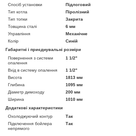
Спосіб установки
Підлоговий
Тип котла
Піролізний
Тип топки
Закрита
Товщина сталі
6 мм
Управління
Механічне
Колір
Синій
Габаритні і приєднувальні розміри
Повернення з системи
1 1/2"
опалення
Вхід в систему опалення
1 1/2"
Висота
1813 мм
Глибина
1095 мм
Діаметр димоходу
200 мм
Ширина
1010 мм
Додаткові характеристики
Охолоджуючий контур
Так
Підключення бойлера
Так
непрямого