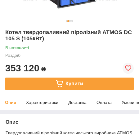
Котел твердопаливний піролізний ATMOS DC
105 S (105кВт)
В наявності
Роздріб
353 120
₴
Купити
Опис
Характеристики
Доставка
Оплата
Умови п
Опис
Твердопаливний піролізний котел чеського виробника ATMOS