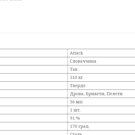
Attack
Словаччина
Так
510 кг
Тверде
Дрова, Брикети, Пелети
36 міс
1 шт.
91 %
170 град.
Сталь