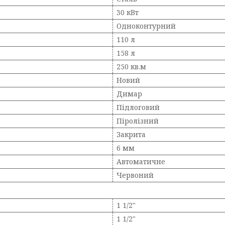
30 кВт
Одноконтурний
110 л
158 л
250 кв.м
Новий
Димар
Підлоговий
Піролізний
Закрита
6 мм
Автоматичне
Червоний
1 1/2"
1 1/2"