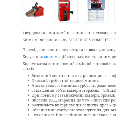
Твердопаливний комбінований котел словацько
Котел модельного ряду ATTACK DPX COMBI PELL
Перехід з дерева на пеллети, та навпаки, викон
Керування
котлом
здійснюється електронним рег
Корпус котла виготовлений з міцної котлової ст
котлів
Витяжний вентилятор для рівномірного і е
Плоский трубчатий теплообмінник
Чистка теплообмінника турбуляторами пов
Збільшений об’єм камери згорання - 158дм3
При повному завантаженні камери, триваліст
Високий ККД згорання до 91% – низький роз
Можливість використання великих дров – 
Обладнаний контуром охолодження для захис
Сучасний та інноваційний дизайн екологіч