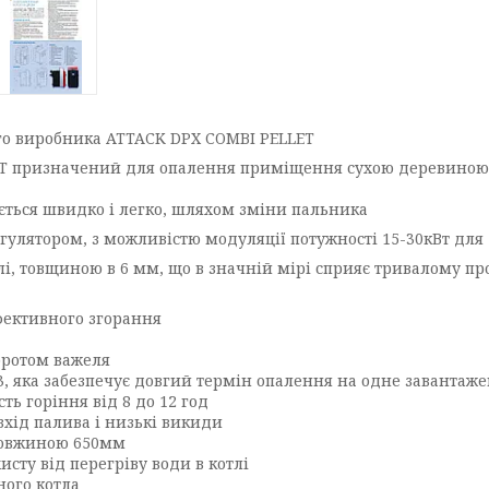
го виробника ATTACK DPX COMBI PELLET
ET призначений для опалення приміщення сухою деревиною
ується швидко і легко, шляхом зміни пальника
улятором, з можливістю модуляції потужності 15-30кВт для 
алі, товщиною в 6 мм, що в значній мірі сприяє тривалому пр
фективного згорання
оротом важеля
, яка забезпечує довгий термін опалення на одне завантаж
ь горіння від 8 до 12 год
хід палива і низькі викиди
довжиною 650мм
ту від перегріву води в котлі
ного котла