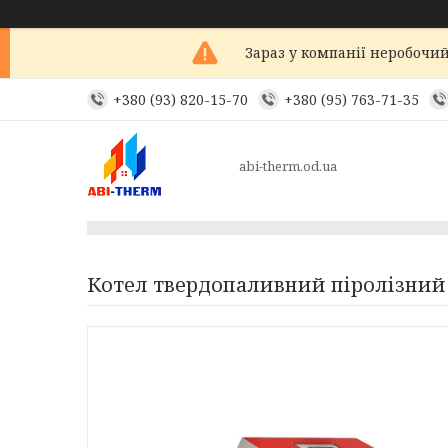
Зараз у компанії неробочий
+380 (93) 820-15-70
+380 (95) 763-71-35
abi-therm.od.ua
Котел твердопаливний піролізний 