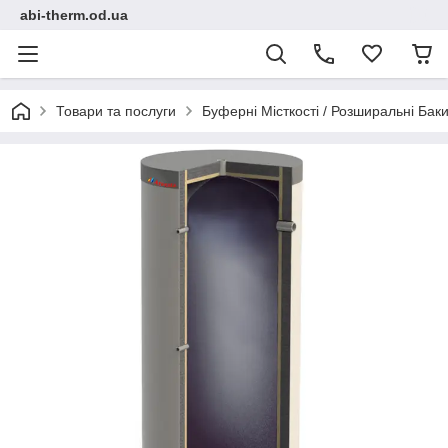
abi-therm.od.ua
Товари та послуги
Буферні Місткості / Розширальні Ба