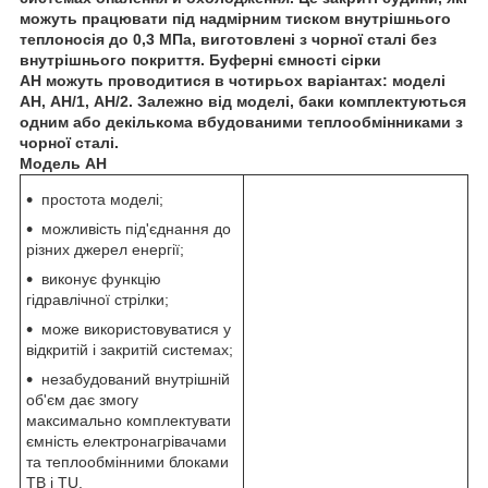
можуть працювати під надмірним тиском внутрішнього
теплоносія до 0,3 МПа, виготовлені з чорної сталі без
внутрішнього покриття. Буферні ємності сірки
АН
можуть проводитися в чотирьох варіантах: моделі
АН
,
АН/
1,
АН/2
. Залежно від моделі, баки комплектуються
одним або декількома вбудованими теплообмінниками з
чорної сталі.
Модель АН
простота моделі;
можливість під'єднання до
різних джерел енергії;
виконує функцію
гідравлічної стрілки;
може використовуватися у
відкритій і закритій системах;
незабудований внутрішній
об'єм дає змогу
максимально комплектувати
ємність електронагрівачами
та теплообмінними блоками
TB і TU.