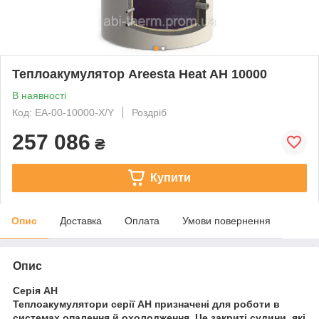
Теплоакумулятор Areesta Heat AH 10000
В наявності
Код: EA-00-10000-X/Y
Роздріб
257 086
₴
Купити
Опис
Доставка
Оплата
Умови повернення
Опис
Серія АН
Теплоакумулятори серії
АН
призначені для роботи в
системах опалення й охолодження. Це закриті судини, які