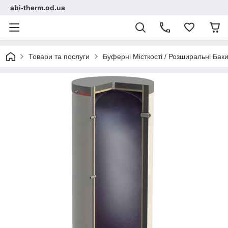
abi-therm.od.ua
Товари та послуги
Буферні Місткості / Розширальні Ба