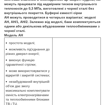
можуть працювати під надмірним тиском внутрішнього
теплоносія до 0,3 МПа, виготовлені з чорної сталі без
внутрішнього покриття. Буферні ємності сірки
АН
можуть проводитися в чотирьох варіантах: моделі
АН
,
АН/
1,
АН/2
. Залежно від моделі, баки комплектуються
одним або декількома вбудованими теплообмінниками з
чорної сталі.
Модель АН
простота моделі;
можливість під'єднання до
різних джерел енергії;
виконує функцію
гідравлічної стрілки;
може використовуватися у
відкритій і закритій системах;
незабудований внутрішній
об'єм дає змогу
максимально комплектувати
ємність електронагрівачами
та теплообмінними блоками
TB і TU.