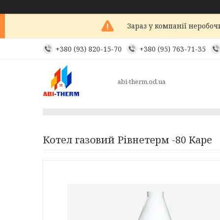
Зараз у компанії неробоч
+380 (93) 820-15-70
+380 (95) 763-71-35
abi-therm.od.ua
Котел газовий Рівнетерм -80 Kaрe