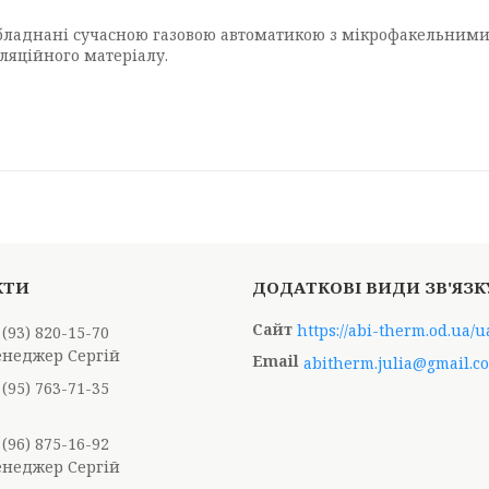
» обладнані сучасною газовою автоматикою з мікрофакельним
оляційного матеріалу.
https://abi-therm.od.ua/u
 (93) 820-15-70
енеджер Сергій
abitherm.julia@gmail.c
 (95) 763-71-35
 (96) 875-16-92
енеджер Сергій