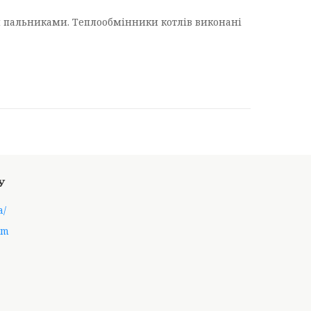
и пальниками. Теплообмінники котлів виконані
a/
om