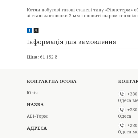
Котли побутові газові сталеві типу «Рівнетерм
зі сталі завтовшки 3 мм і оповиті шаром теплоіз
Інформація для замовлення
Ціна:
61 152 ₴
Юлія
+380
Одеса м
+380
АБІ-Терм
Одеса
+380
Одеса м