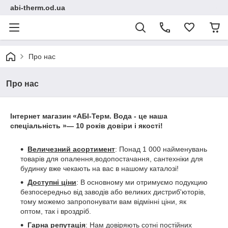
abi-therm.od.ua
Про нас
Про нас
Інтернет магазин «АБІ-Терм. Вода - це наша
спеціальність »— 10 років довіри і якості!
Величезний асортимент
: Понад 1 000 найменувань
товарів для опалення,водопостачання, сантехніки для
будинку вже чекають на вас в нашому каталозі!
Доступні ціни
: В основному ми отримуємо подукцию
безпосередньо від заводів або великих дистриб'юторів,
тому можемо запропонувати вам відмінні ціни, як
оптом, так і вроздріб.
Гарна репутація
: Нам довіряють сотні постійних