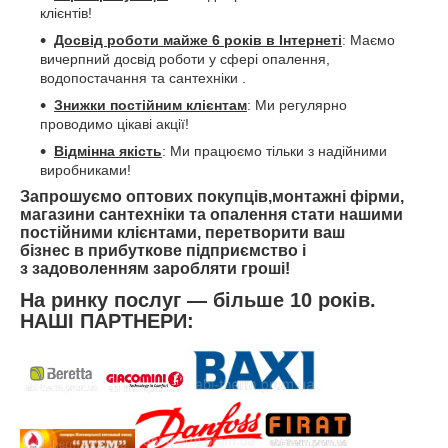
клієнтів!
Досвід роботи майже 6 років в Інтернеті
: Маємо
вичерпний досвід роботи у сфері опалення,
водопостачання та сантехніки .
Знижки постійним клієнтам
: Ми регулярно
проводимо цікаві акції!
Відмінна якість
: Ми працюємо тільки з надійними
виробниками!
Запрошуємо
оптових покупців,монтажні фірми,
магазини сантехніки та опалення
стати нашими
постійними клієнтами, перетворити ваш
бізнес в прибуткове підприємство і
з
задоволенням заробляти гроші!
На ринку послуг — більше 10 років.
НАШІ ПАРТНЕРИ: