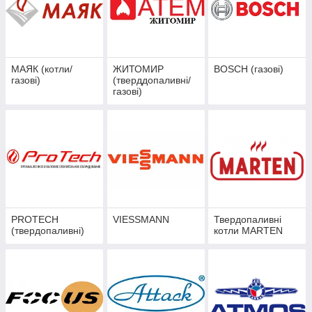
МАЯК (котли/
ЖИТОМИР
BOSCH (газові)
газові)
(тверддопаливні/
газові)
PROTECH
VIESSMANN
Твердопаливні
(твердопаливні)
котли MARTEN