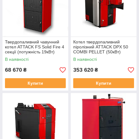
Твердопаливний чавунний
Котел твердопаливний
котел ATTACK FS Solid Fire 4
піролізний ATTACK DPX 50
секції (потужність 19кВт)
COMBI PELLET (50кВт)
В наявності
В наявності
68 670
353 620
₴
₴
Купити
Купити