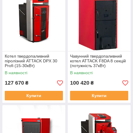
Котел твердопаливний
Чавунний твердопаливний
піролізний ATTACK DPX 30
котел ATTACK F8DA 8 секцій
Profi (15-30кВт)
(потужність 37кВт)
В наявності
В наявності
127 670
100 420
₴
₴
Купити
Купити