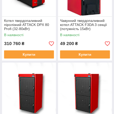
Котел твердопаливний
Чавунний твердопаливний
піролізний ATTACK DPX 80
котел ATTACK F3DA 3 секції
Profi (32-80кВт)
(потужність 15кВт)
В наявності
В наявності
310 760
49 200
₴
₴
Купити
Купити