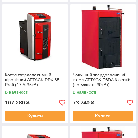
Котел твердопаливний
Чавунний твердопаливний
піролізний ATTACK DPX 35
котел ATTACK F6DA 6 секцій
Profi (17.5-35кВт)
(потужність 30кВт)
В наявності
В наявності
107 280
73 740
₴
₴
Купити
Купити