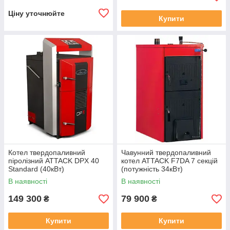
Ціну уточнюйте
Купити
Котел твердопаливний
Чавунний твердопаливний
піролізний ATTACK DPX 40
котел ATTACK F7DA 7 секцій
Standard (40кВт)
(потужність 34кВт)
В наявності
В наявності
149 300
79 900
₴
₴
Купити
Купити