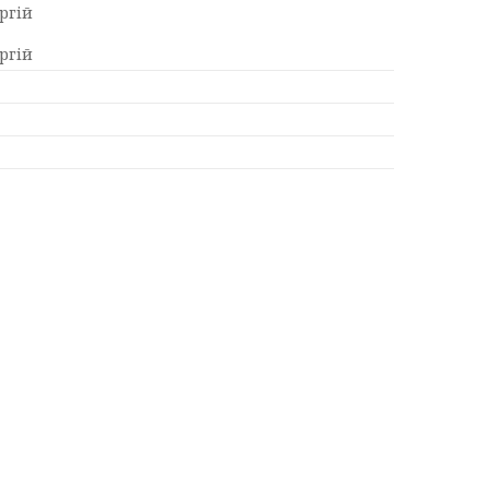
ргій
ргій