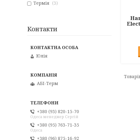
Термія
3
На
Elec
Контакти
Юлія
АБІ-Терм
+380 (93) 820-15-70
Одеса менеджер Сергій
+380 (95) 763-71-35
Одеса
+380 (96) 875-16-92