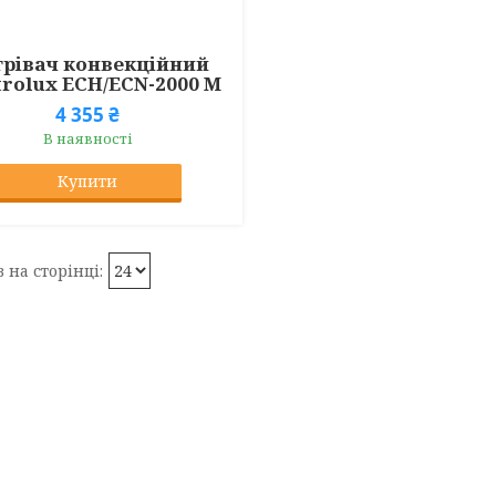
грівач конвекційний
trolux ECH/ECN-2000 M
4 355 ₴
В наявності
Купити