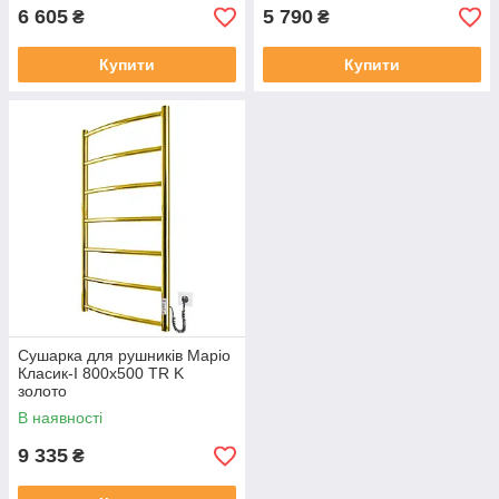
6 605
5 790
₴
₴
Купити
Купити
Сушарка для рушників Маріо
Класик-I 800х500 TR K
золото
В наявності
9 335
₴