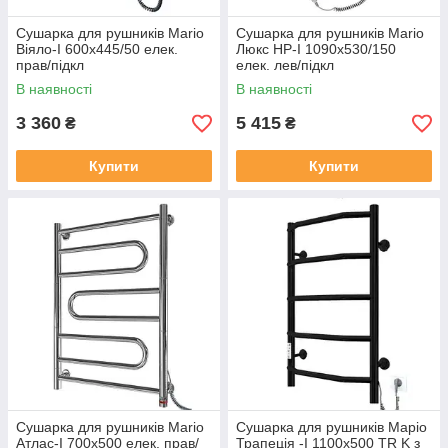
Сушарка для рушників Mario
Сушарка для рушників Mario
Віяло-I 600х445/50 елек.
Люкс HP-I 1090х530/150
прав/підкл
елек. лев/підкл
В наявності
В наявності
3 360
5 415
₴
₴
Купити
Купити
Сушарка для рушників Mario
Сушарка для рушників Маріо
Атлас-I 700х500 елек. прав/
Трапеція -I 1100x500 TR K з