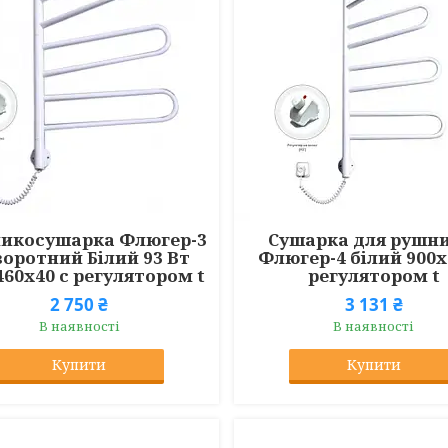
икосушарка Флюгер-3
Сушарка для рушни
оротний Білий 93 Вт
Флюгер-4 білий 900х
460x40 с регулятором t
регулятором t
2 750 ₴
3 131 ₴
В наявності
В наявності
Купити
Купити