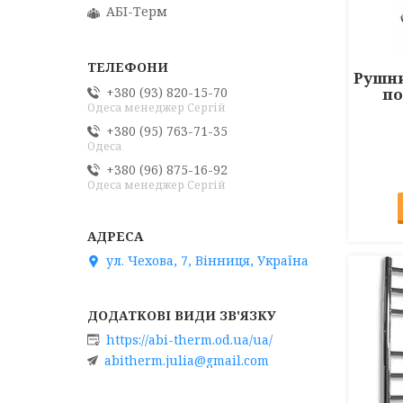
АБІ-Терм
Рушн
по
+380 (93) 820-15-70
Одеса менеджер Сергій
+380 (95) 763-71-35
Одеса
+380 (96) 875-16-92
Одеса менеджер Сергій
ул. Чехова, 7, Вінниця, Україна
https://abi-therm.od.ua/ua/
abitherm.julia@gmail.com