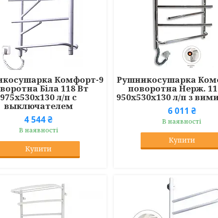
икосушарка Комфорт-9
Рушникосушарка Ком
воротна Біла 118 Вт
поворотна Нерж. 11
975x530x130 л/п с
950x530x130 л/п з ви
выключателем
6 011 ₴
4 544 ₴
В наявності
В наявності
Купити
Купити