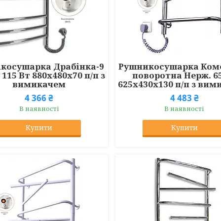
ікосушарка Драбінка-9
Рушникосушарка Ком
 115 Вт 880x480x70 п/п з
поворотна Нерж. 6
вимикачем
625x430x130 п/п з ви
4 366 ₴
4 483 ₴
В наявності
В наявності
Купити
Купити