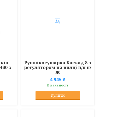
ків
Рушнікосушарка Каскад 8 з
460 з
регулятором на вилці п/п н/
ж
4 945 ₴
В наявності
Купити