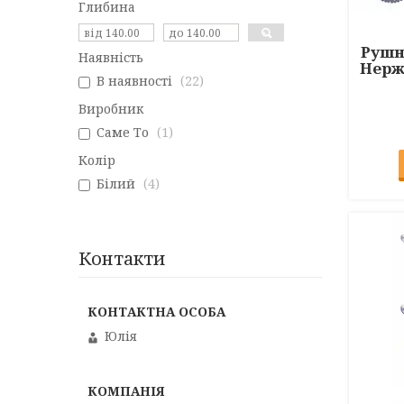
Глибина
Рушн
Наявність
Нерж.
В наявності
22
Виробник
Саме То
1
Колір
Білий
4
Контакти
Юлія