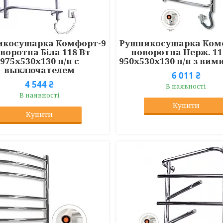
икосушарка Комфорт-9
Рушникосушарка Ком
воротна Біла 118 Вт
поворотна Нерж. 11
975x530x130 п/п с
950x530x130 п/п з ви
выключателем
6 011 ₴
4 544 ₴
В наявності
В наявності
Купити
Купити