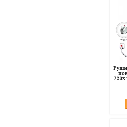
Рушн
пов
720x