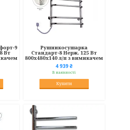
форт-9
Рушникосушарка
8 Вт
Стандарт-8 Нерж. 125 Вт
микачем
800x480x140 л/п з вимикачем
4 939 ₴
В наявності
Купити