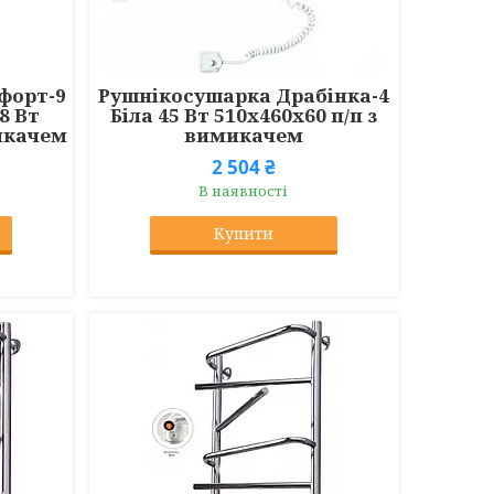
форт-9
Рушнікосушарка Драбінка-4
8 Вт
Біла 45 Вт 510x460x60 п/п з
микачем
вимикачем
2 504 ₴
В наявності
Купити