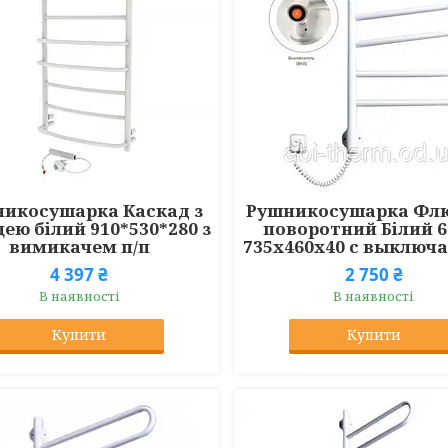
икосушарка Каскад з
Рушникосушарка Флю
ею білий 910*530*280 з
поворотний Білий 6
вимикачем п/п
735x460x40 с выключ
4 397 ₴
2 750 ₴
В наявності
В наявності
Купити
Купити