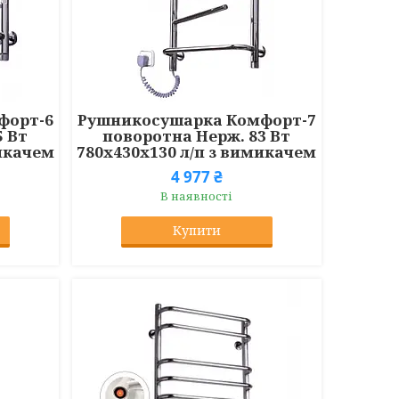
форт-6
Рушникосушарка Комфорт-7
5 Вт
поворотна Нерж. 83 Вт
микачем
780x430x130 л/п з вимикачем
4 977 ₴
В наявності
Купити