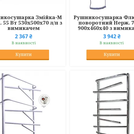
икосушарка Змійка-М
Рушникосушарка Флю
 55 Вт 530x500x70 л/п з
поворотний Нерж. 7
вимикачем
900x460x40 з вимик
2 367 ₴
3 942 ₴
В наявності
В наявності
Купити
Купити