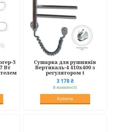
гер-3
Сушарка для рушників
7 Вт
Вертикаль-4 410х400 з
ателем
регулятором t
3 178 ₴
В наявності
Купити