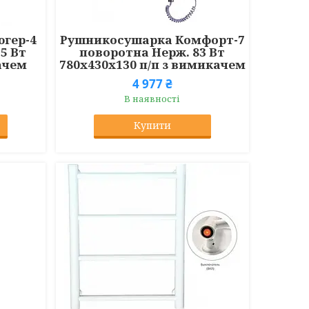
гер-4
Рушникосушарка Комфорт-7
5 Вт
поворотна Нерж. 83 Вт
ачем
780x430x130 п/п з вимикачем
4 977 ₴
В наявності
Купити