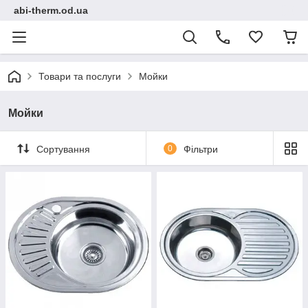
abi-therm.od.ua
Товари та послуги
Мойки
Мойки
Сортування
0
Фільтри