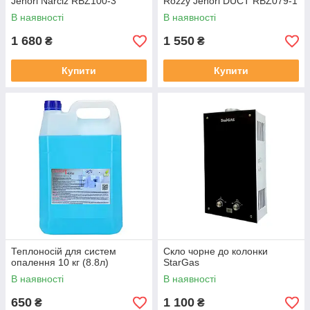
Jenori Narciz RBZ100-3
Rozzy Jenori DUCT RBZ079-1
В наявності
В наявності
1 680
1 550
₴
₴
Купити
Купити
Теплоносій для систем
Скло чорне до колонки
опалення 10 кг (8.8л)
StarGas
В наявності
В наявності
650
1 100
₴
₴