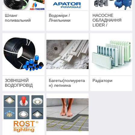
Шланг
Водоміри /
НАСОСНЕ
поливальний
Лічильники
ОБЛАДНАННЯ
LIDER /
GRUNDFOS /
WISLA
ЗОВНІШНІЙ
Багеты(полиурета
Радіатори
ВОДОПРОВІД
н) лепнина