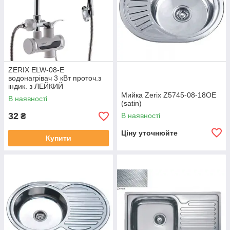
ZERIX ELW-08-E
водонагрівач 3 кВт проточ.з
індик. з ЛЕЙКИЙ
Мийка Zerix Z5745-08-18OE
В наявності
(satin)
32
В наявності
₴
Ціну уточнюйте
Купити