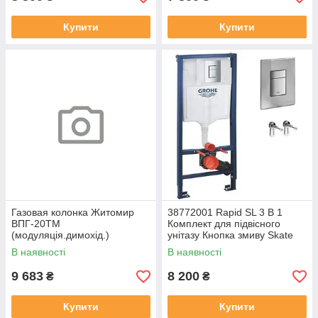
Купити
Купити
Газовая колонка Житомир
38772001 Rapid SL 3 B 1
ВПГ-20ТМ
Комплект для підвісного
(модуляція.димохід.)
унітазу Кнопка змиву Skate
Cosmopolitan
В наявності
В наявності
9 683
8 200
₴
₴
Купити
Купити