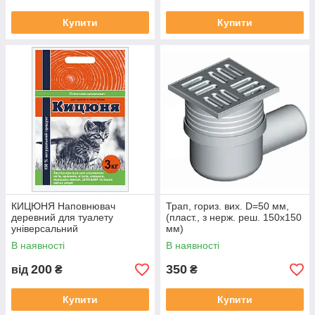
Купити
Купити
КИЦЮНЯ Наповнювач
Трап, гориз. вих. D=50 мм,
деревний для туалету
(пласт., з нерж. реш. 150x150
універсальний
мм)
гранульований,
В наявності
В наявності
поглинаючий, натуральний
200
350
від
₴
₴
Купити
Купити