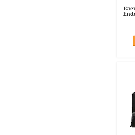
Еле
Ende