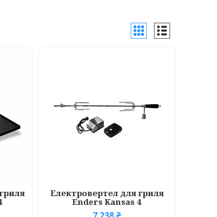
 гриля
Електровертел для гриля
4
Enders Kansas 4
7 238 ₴