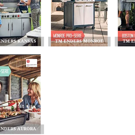
ENDERS KANSAS
TM ENDERS MONROE
TM E
ENDERS AURORA