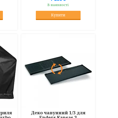
В наявності
Купити
гриля
Деко чавунний 1/3 для
Turbo,
Enders Kansas 3