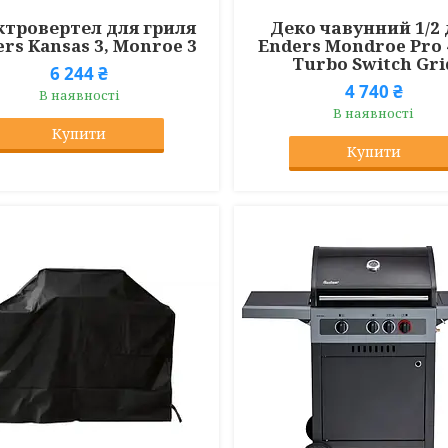
ктровертел для гриля
Деко чавунний 1/2 
rs Kansas 3, Monroe 3
Enders Mondroe Pro 
Turbo Switch Gri
6 244 ₴
4 740 ₴
В наявності
В наявності
Купити
Купити