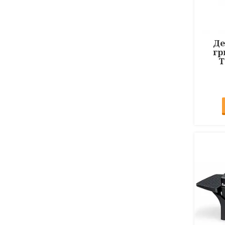
Де
гр
T