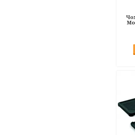
Чох
Mo