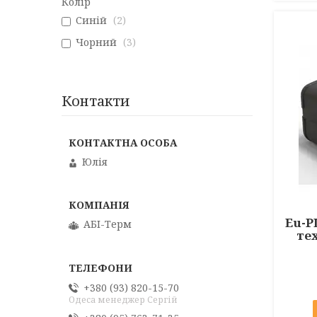
Колір
Синій
2
Чорний
3
Контакти
Юлія
Eu-P
АБІ-Терм
тех
+380 (93) 820-15-70
Одеса менеджер Сергій