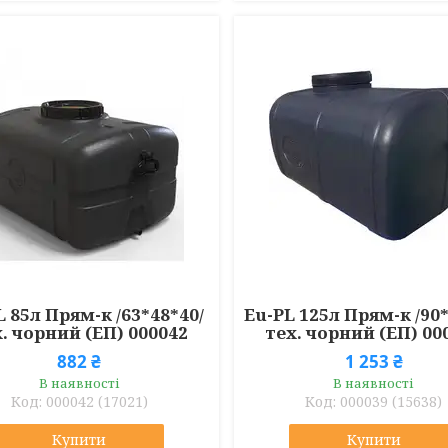
L 85л Прям-к /63*48*40/
Eu-PL 125л Прям-к /90*
. чорний (ЕП) 000042
тех. чорний (ЕП) 00
882 ₴
1 253 ₴
В наявності
В наявності
000042 (17021)
000039 (15638)
Купити
Купити