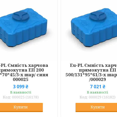
-PL Ємність харчова
Eu-PL Ємність хар
прямокутна EП 200
прямокутна ЕП
7*70*45/3-х шар/ синя
500/131*95*61/3-х ша
000025
/000029
3 099 ₴
7 021 ₴
В наявності
В наявності
000025 (16178)
000029 (16182)
Купити
Купити