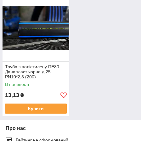
ISO 9001: 2000. Контроль якості товарів відбувається на
кожному етапі виробництва.
Труба з поліетилену ПЕ80
Данапласт чорна д.25
PN10*2,3 (200)
В наявності
13,13
₴
Купити
Про нас
Рейтинг не сформований