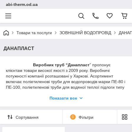
abi-therm.od.ua
Товари та послуги
ЗОВНІШНІЙ ВОДОПРОВІД
ДАНА
ДАНАПЛАСТ
Виробник труб “Данапласт
” пропонує
клієнтам товари високої якості з 2009 року. Виробничі
потужності компанії розташовані у Харкові. Асортимент
включає поліетиленові труби для водопроводів марки ПЕ-80 і
ПЕ-100, поліетиленові труби для водяної теплої підлоги типу
PE-RT і Pe-RT / EVOH, а також полімерні каналізаційні люки.
Показати все
Виробництво працює з дотриманням всіх норм і стандартів
якості, прийнятих у Європейському Союзі. Наші товари
Сортування
0
Фільтри
успішно використовують як приватні клієнти для
облаштування трубопроводів будинку, так і промислові,
будівельні, с / г компанії. Вся продукція відповідає стандарту