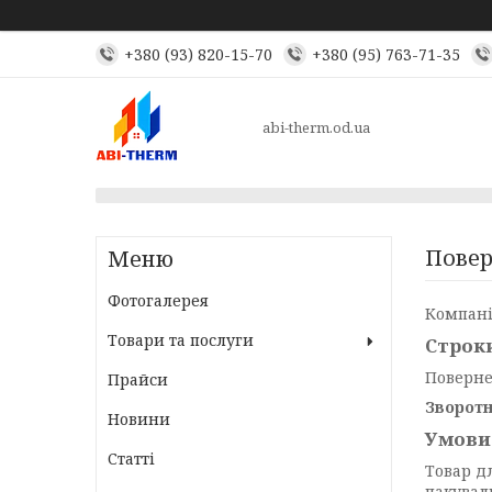
+380 (93) 820-15-70
+380 (95) 763-71-35
abi-therm.od.ua
Повер
Фотогалерея
Компані
Товари та послуги
Строки
Поверне
Прайси
Зворотн
Новини
Умови 
Статті
Товар д
пакуваль