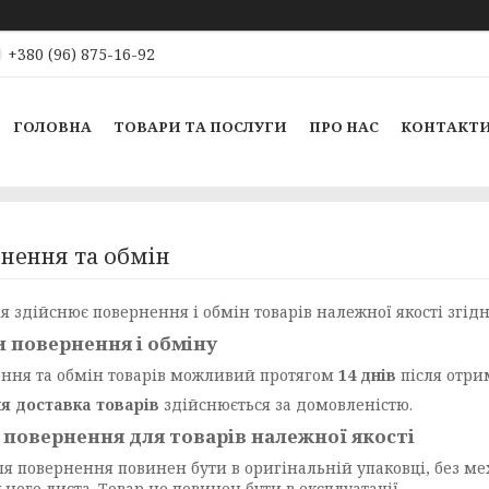
+380 (96) 875-16-92
ГОЛОВНА
ТОВАРИ ТА ПОСЛУГИ
ПРО НАС
КОНТАКТ
нення та обмін
я здійснює повернення і обмін товарів належної якості згід
 повернення і обміну
ння та обмін товарів можливий протягом
14 днів
після отри
я доставка товарів
здійснюється за домовленістю.
повернення для товарів належної якості
ля повернення повинен бути в оригінальній упаковці, без м
ного листа. Товар не повинен бути в експлуатації.